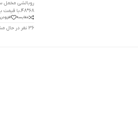
68*48،با قیمت باورنکردنی
مقایسه
افزودن 
36
نفر در حال م