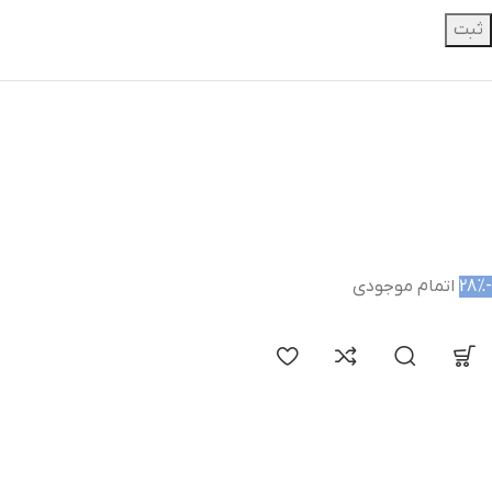
-28%
اتمام موجودی
کد100
کد101
کد102
+6