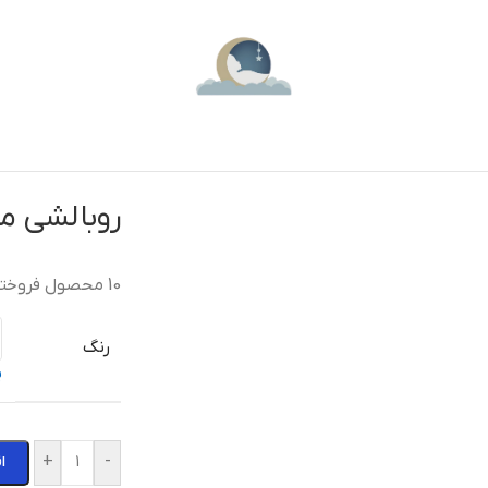
روبالشی مخم
10
محصول فروخته شده
رنگ
پ
+
-
ا