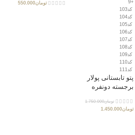
+9
تومان
550.000
کد103
کد104
کد105
کد106
کد107
کد108
کد109
کد110
کد111
پتو تابستانی پولار
برجسته دونفره
تومان
1.750.000
تومان
1.450.000