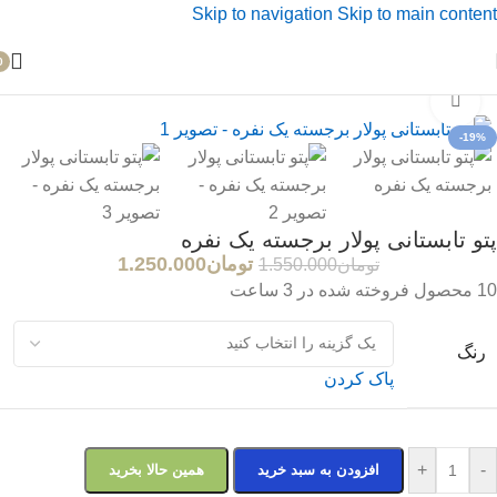
Skip to navigation
Skip to main content
0
خانه
/
پتو
/
پتو تابستانی ها
بزرگنمایی تصویر
-19%
پتو تابستانی پولار برجسته یک نفره
تومان
1.250.000
تومان
1.550.000
10
محصول فروخته شده در 3 ساعت
رنگ
پاک کردن
+
-
افزودن به سبد خرید
همین حالا بخرید