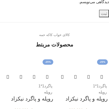
دیدگاهی می‌نویسم.
کالای خواب کاکه حمه
محصولات مربتط
-25%
-25%
پاگرد1*1
پاگرد1*1
روپله
روپله
روپله و پاگرد نیکزاد
روپله و پاگرد نیکزاد