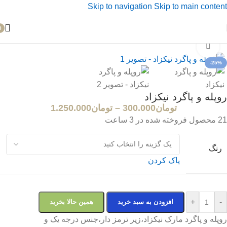
Skip to navigation
Skip to main content
0
خانه
/
روپله و پادری
بزرگنمایی تصویر
-25%
روپله و پاگرد نیکزاد
تومان
300.000
–
تومان
1.250.000
21
محصول فروخته شده در 3 ساعت
رنگ
پاک کردن
+
-
افزودن به سبد خرید
همین حالا بخرید
روپله و پاگرد مارک نیکزاد،زیر ترمز دار،جنس درجه یک و