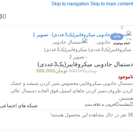
Skip to navigation
Skip to main content
0
خانه
/
محصولات آشپزخانه
بزرگنمایی تصویر
-37%
اتمام موجودی
دستمال جادویی میکروفایبر(پک3عددی)
تومان
380.000
تومان
600.000
ناموجود
دستمال جادویی،میکروفایبر،مخصوص تمیز کردن شیشه و خشک
کردن ظروف،تمیز کردن جاهای استیل،فوق العاده دستمال عالی
هستش
مقایسه
افزودن به علاقه مندی
شبکه های اجتماعی
38
نفر در حال مشاهده این محصول هستند!